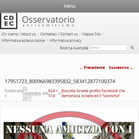
Menu
/
/
/
Chi siamo / About us
Contattaci / Contact us
Mappa Sito
/
Informativa estesa cookie
Informativa privacy
Ricerca Avanzata
← Precedente
Successivo →
Navigazione
17951723_800966983395832_583412877100374
immagini
25
Pubblicata
624 ×
Boicotta Israele profilo Facebook che
Settembre
alle
in
il
514
demonizza Israele ed il “sionismo”
2017