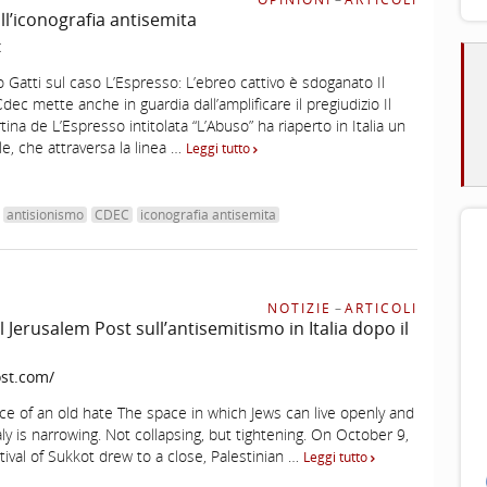
ll’iconografia antisemita
t
Gatti sul caso L’Espresso: L’ebreo cattivo è sdoganato Il
dec mette anche in guardia dall’amplificare il pregiudizio Il
ina de L’Espresso intitolata “L’Abuso” ha riaperto in Italia un
le, che attraversa la linea …
Leggi tutto
antisionismo
CDEC
iconografia antisemita
NOTIZIE
–
ARTICOLI
 Jerusalem Post sull’antisemitismo in Italia dopo il
st.com/
ace of an old hate The space in which Jews can live openly and
taly is narrowing. Not collapsing, but tightening. On October 9,
tival of Sukkot drew to a close, Palestinian …
Leggi tutto