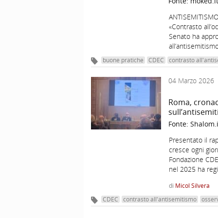
Fonte:
moked.i
ANTISEMITISMO – 
«Contrasto all’o
Senato ha appro
all’antisemitismo
buone pratiche
CDEC
contrasto all'anti
04 Marzo 2026
Roma, cronac
sull’antisemit
Fonte:
Shalom.i
Presentato il r
cresce ogni gior
Fondazione CDE
nel 2025 ha regi
di
Micol Silvera
CDEC
contrasto all'antisemitismo
osser