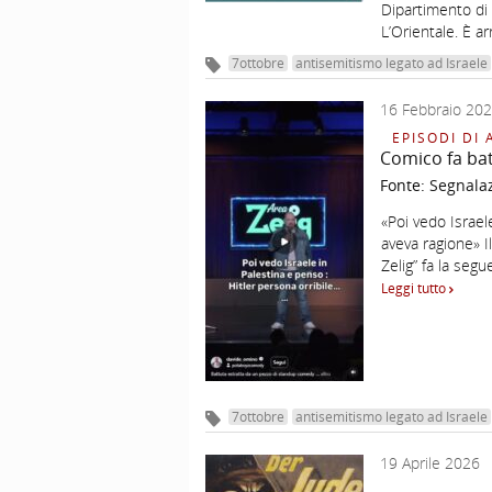
Dipartimento di 
L’Orientale. È a
7ottobre
antisemitismo legato ad Israele
16 Febbraio 20
EPISODI DI 
Comico fa bat
Fonte:
Segnala
«Poi vedo Israel
aveva ragione» 
Zelig” fa la segu
Leggi tutto
7ottobre
antisemitismo legato ad Israele
19 Aprile 2026