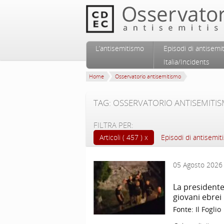
Vai al contenuto principale
Vai al contenuto secondario
L’antisemitismo
Episodi di antisemi
Menu principale
Italia/Incidents
Home
Osservatorio antisemitismo
TAG: OSSERVATORIO ANTISEMITI
FILTRA PER:
Articoli ( 457 )
Episodi di antisemiti
05 Agosto 2026
La presidente
giovani ebrei 
Fonte:
Il Foglio