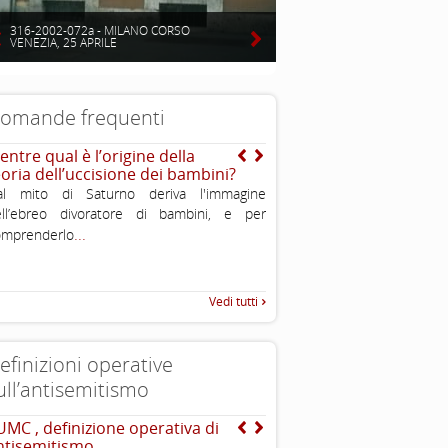
316-2002-072a - MILANO CORSO
VENEZIA, 25 APRILE
omande frequenti
entre qual è l’origine della
E’ vero che gli ebrei so
eoria dell’uccisione dei bambini?
stati perseguitati nella s
al mito di Saturno deriva l'immagine
No, non è vero. Nel corso dei
ell’ebreo divoratore di bambini, e per
stati sia periodi di dura pers
...
.
omprenderlo
periodi di felice convivenza o
Vedi tutti
efinizioni operative
ull’antisemitismo
UMC , definizione operativa di
INTERNATIONAL HOLOC
ntisemitismo
REMEMBRANCE ALLIANCE