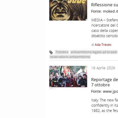
Riflessione su
Fonte:
moked.i
MEDIA – Stefano 
ricercatore del C
caso della copert
dibattito sensibi
di
Ada Treves
7ottobre
antisemitismo legato ad Israele
osservatorio antisemitismo
16 Aprile 2026
Reportage del
7 ottobre
Fonte:
www.jpo
Italy: The new f
confidently in I
1982, as the fes