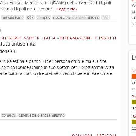
Asia, Africa e Mediterraneo (DAAM) dell’Università di Napoli
Wo
rrivato a Napoli nel dicembre …
Leggi tutto
di
pr
antisionismo
BDS
campus
osservatorio antisemitismo
ucei
ra
26
ANTISEMITISMO IN ITALIA
–
DIFFAMAZIONE E INSULTI
tuta antisemita
zione CE
E
e in Palestina e penso. Hitler persona orribile ma alla fine
Il comico Davide Omino in suo sketch per il programma “Area
Mi
ente battuta contro gli ebrei: «Poi vedo Israele in Palestina e …
pr
c
Pi
‘a
comedy
osservatorio antisemitismo
Ro
co
OPINIONI
–
ARTICOLI