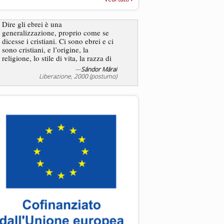
“Rapporto annuale sull’antisem
2025”
Dire gli ebrei è una
generalizzazione, proprio come se
L’antisemitismo non è un
dicesse i cristiani. Ci sono ebrei e ci
degli ebrei bensì degli ant
sono cristiani, e l’origine, la
religione, lo stile di vita, la razza di
sicuro comportano tanti tratti...
—
Sándor Márai
—
Jea
Liberazione, 2000 (postumo)