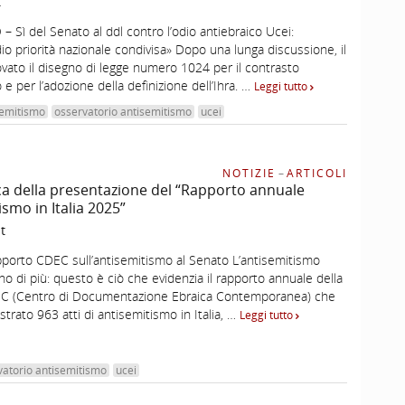
t
Sì del Senato al ddl contro l’odio antiebraico Ucei:
dio priorità nazionale condivisa» Dopo una lunga discussione, il
vato il disegno di legge numero 1024 per il contrasto
 e per l’adozione della definizione dell’Ihra. …
Leggi tutto
semitismo
osservatorio antisemitismo
ucei
NOTIZIE
–
ARTICOLI
a della presentazione del “Rapporto annuale
ismo in Italia 2025”
t
apporto CDEC sull’antisemitismo al Senato L’antisemitismo
no di più: questo è ciò che evidenzia il rapporto annuale della
C (Centro di Documentazione Ebraica Contemporanea) che
strato 963 atti di antisemitismo in Italia, …
Leggi tutto
vatorio antisemitismo
ucei