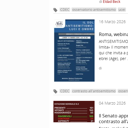
di
Eldad Beck
CDEC
osservatorio antisemitismo
ucei
16 Marzo 2026
Roma, webinar
ANTISEMITISMO – 
limita» Il momen
qui che invita a 
ebrei (Age), per
di
CDEC
contrasto all'antisemitismo
osser
04 Marzo 2026
Il Senato app
contrasto all