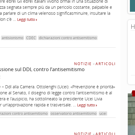
re ebrei Gli ebrei italiani vivono ormai in una situazione di
zza segnata sempre più da un pericolo costante, palpabile e
si a parlare di un clima velenoso significasminuire, insultare la
 Non c’è …
Leggi tutto
H
antisionismo
CDEC
dichiarazioni contro antisemitismo
NOTIZIE
–
ARTICOLI
ssione sul DDL contro l’antisemitismo
t
 Ddl alla Camera. Ottolenghi (Ucei): «Prevenzione è priorità»
one al Senato, il disegno di legge contro l’antisemitismo è al
era e l’auspicio, ha sottolineato la presidente Ucei Livia
r un’approvazione rapida e trasversale. …
Leggi tutto
razioni contro antisemitismo
osservatorio antisemitismo
ucei
NOTIZIE
–
ARTICOLI