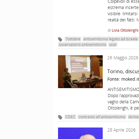
Colpevoli di esse
estrema incerte
visibile: limitar
realtà dei fatti.
di
Livia Ottolenghi
7ottobre
antisemitismo legato ad Israele
osservatorio antisemitismo
ucei
26 Maggio 2026
Torino, discu
Fonte:
moked.i
ANTISEMITISMO –
Dopo l’approvazi
vaglio della Cam
Ottolenghi, è pe
CDEC
contrasto all'antisemitismo
dichia
28 Aprile 2026