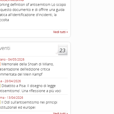
, definizione operativa d
rking definition of antisemitism Lo scopo
antisemitismo
 questo documento e di offrire una guida
IHRA Plenary Meetings Buchar
atica all'identificazione d'incidenti, la
corso della sua assemblea ple
ccolta
Vedi tutti
venti
lano - 04/05/2026
Roma - 16/03/2026
Memoriale della Shoah di Milano,
Roma, webinar “Il DDL ant
esentazione dell’edizione critica
e ombre
ommentata del Mein Kampf
Fondazione Castagneto Banca 1910
Livorno - 04/03/2026
sa - 28/04/2026
Livorno, conferenza sull’a
Dibattito a Pisa: Il disegno di legge
con Gadi Luzzatto Voghera, di
ntisemitismo’. Una riflessione a più voci
Fondazione CDEC
ma - 13/04/2026
Roma, Via della Dogana Vecchia 2
Il Ddl sull’antisemitismo nei principi
Giustiniani, Sala Zuccari - 03/03/
stituzionali ed europei
Roma, Senato, presentazi
Vedi tutti