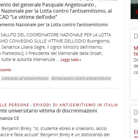
vento del generale Pasquale Angelosanto ,
Nazionale per la Lotta contro l’antisemitismo, al
D “Le vittime dell’odio”
mento Nazionale per la Lotta contro l’antisemitismo
 SALUTO DEL COORDINATORE NAZIONALE PER LA LOTTA
D
ISMO CONVEGNO SULLE VITTIME DELL’ODIO Buongiorno,
 Senatrice Liliana Segre, il signor Ministro dell’Interno,
M
 Piantedosi], il Presidente del Memoriale della Shoah,
t
, tutte le autorità intervenute …
D
Leggi tutto
d
osanto
c
contrasto all'antisemitismo
dichiarazioni contro antisemitismo
LLE PERSONE
–
EPISODI DI ANTISEMITISMO IN ITALIA
nte universitario vittima di discriminazioni
D
nianza CE
s
i Benjamin Birely: “Io, studente ebreo e israeliano, lascio
E
acce e false accuse” Benjamin Birely è un dottorando del
a