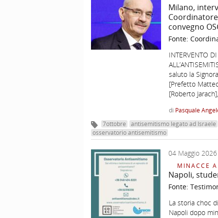
Milano, inter
Coordinatore 
convegno OSCA
Fonte:
Coordina
INTERVENTO DI
ALL’ANTISEMIT
saluto la Signora
[Prefetto Matteo
[Roberto Jarach]
di
Pasquale Angel
7ottobre
antisemitismo legato ad Israele
osservatorio antisemitismo
04 Maggio 2026
MINACCE A
Napoli, stude
Fonte:
Testimo
La storia choc d
Napoli dopo min