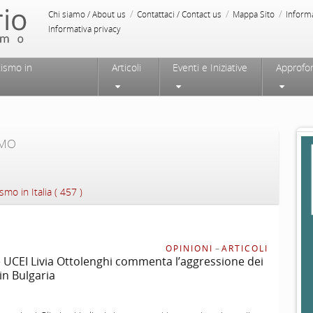
/
/
/
Chi siamo / About us
Contattaci / Contact us
Mappa Sito
Inform
Informativa privacy
tismo in
Articoli
Eventi e Iniziative
Approfo
SMO
smo in Italia ( 457 )
OPINIONI
–
ARTICOLI
 UCEI Livia Ottolenghi commenta l’aggressione dei
in Bulgaria