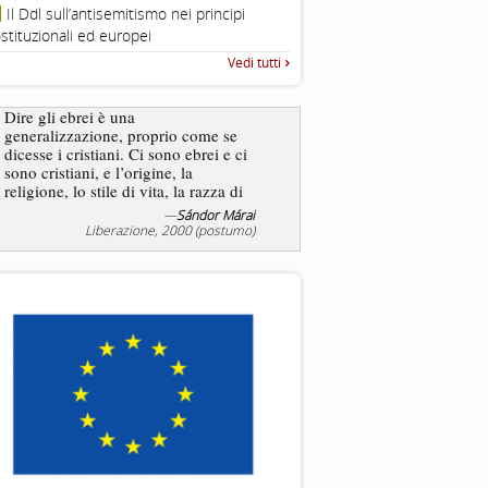
Roma, Via della Dogana Vecchia 2
Il Ddl sull’antisemitismo nei principi
Giustiniani, Sala Zuccari - 03/03/
stituzionali ed europei
Roma, Senato, presentazi
Vedi tutti
“Rapporto annuale sull’antisem
2025”
Dire gli ebrei è una
generalizzazione, proprio come se
L’antisemitismo non è un
dicesse i cristiani. Ci sono ebrei e ci
degli ebrei bensì degli ant
sono cristiani, e l’origine, la
religione, lo stile di vita, la razza di
sicuro comportano tanti tratti...
—
Sándor Márai
—
Jea
Liberazione, 2000 (postumo)