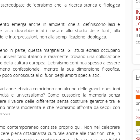
s
reotipate dell’ebraismo che la ricerca storica e filologica
I
R
,
mento emerga anche in ambienti che si definiscono laici e
a
laica dovrebbe infatti invitare allo studio delle fonti, alla
IH
elle interpretazioni, non alla semplificazione ideologica.
co
no in parte, questa marginalità. Gli studi ebraici occupano
universitario italiano e raramente trovano una collocazione
ne della cultura europea. L’ebraismo continua spesso a essere
eno confessionale, mentre la sua dimensione filosofica,
poco conosciuta al di fuori degli ambiti specialistici.
E
adizione ebraica coincidono con alcune delle grandi questioni
Mi
entità e universalismo? Come custodire la memoria senza
re il valore delle differenze senza costruire gerarchie tra le
pr
ano l’intera modernità e che l’ebraismo affronta da secoli con
c
hezza.
Pi
ismo contemporaneo consiste proprio qui. Non nel celebrare
‘a
cere piena cittadinanza culturale anche alle tradizioni che, in
Ro
pparire scomode o controcorrente. Una cultura vive infatti