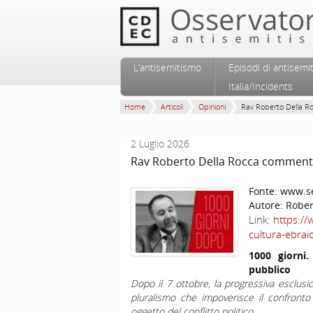
Vai al contenuto principale
Vai al contenuto secondario
L’antisemitismo
Episodi di antisemi
Menu principale
Italia/Incidents
Home
Articoli
Opinioni
Rav Roberto Della Ro
2 Luglio 2026
Rav Roberto Della Rocca commenta 
Fonte:
www.se
Autore:
Rober
Link:
https://
cultura-ebraic
1000 giorni.
pubblico
Dopo il 7 ottobre, la progressiva esclusion
pluralismo che impoverisce il confronto
oggetto del conflitto politico