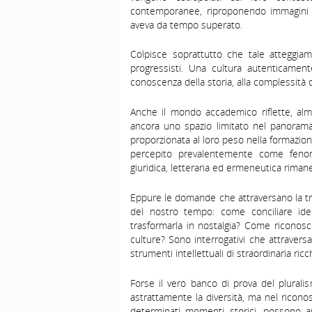
contemporanee, riproponendo immagini ste
aveva da tempo superato.
Colpisce soprattutto che tale atteggia
progressisti. Una cultura autenticamente 
conoscenza della storia, alla complessità d
Anche il mondo accademico riflette, alme
ancora uno spazio limitato nel panorama 
proporzionata al loro peso nella formazio
percepito prevalentemente come fenom
giuridica, letteraria ed ermeneutica rimane 
Eppure le domande che attraversano la tr
del nostro tempo: come conciliare id
trasformarla in nostalgia? Come riconosce
culture? Sono interrogativi che attravers
strumenti intellettuali di straordinaria ricc
Forse il vero banco di prova del plural
astrattamente la diversità, ma nel riconos
determinati momenti storici, possono a