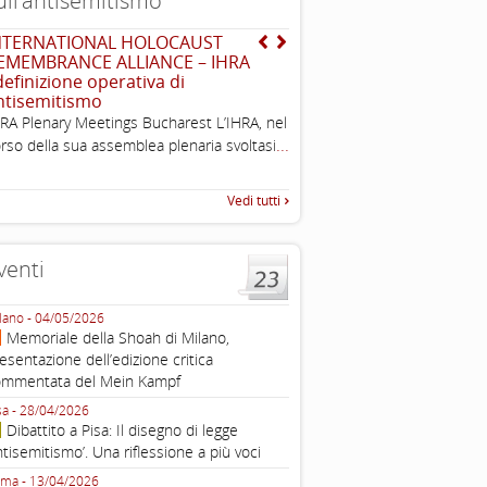
ull’antisemitismo
NTERNATIONAL HOLOCAUST
Dichiarazione di Berlino
EMEMBRANCE ALLIANCE – IHRA
l’antisemitismo
 definizione operativa di
Esimi delegati, permettetemi
ntisemitismo
una sintesi dei lavori di ques
RA Plenary Meetings Bucharest L’IHRA, nel
quella che vorrei chiamare “D
...
rso della sua assemblea plenaria svoltasi
Vedi tutti
venti
lano - 04/05/2026
Roma - 16/03/2026
Memoriale della Shoah di Milano,
Roma, webinar “Il DDL ant
esentazione dell’edizione critica
e ombre
ommentata del Mein Kampf
Fondazione Castagneto Banca 1910
Livorno - 04/03/2026
sa - 28/04/2026
Livorno, conferenza sull’a
Dibattito a Pisa: Il disegno di legge
con Gadi Luzzatto Voghera, di
ntisemitismo’. Una riflessione a più voci
Fondazione CDEC
ma - 13/04/2026