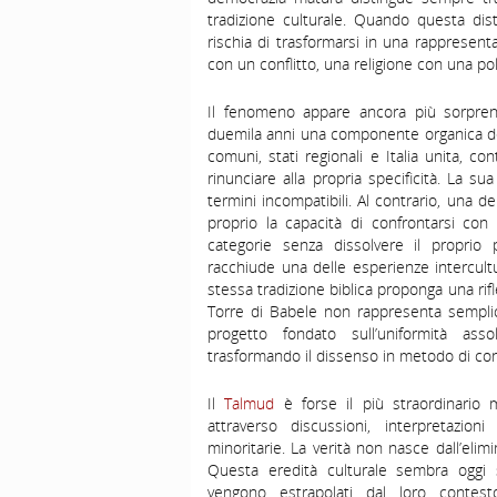
tradizione culturale. Quando questa disti
rischia di trasformarsi in una rappresenta
con un conflitto, una religione con una pol
Il fenomeno appare ancora più sorprend
duemila anni una componente organica dell
comuni, stati regionali e Italia unita, c
rinunciare alla propria specificità. La 
termini incompatibili. Al contrario, una del
proprio la capacità di confrontarsi con
categorie senza dissolvere il proprio 
racchiude una delle esperienze intercult
stessa tradizione biblica proponga una rifl
Torre di Babele non rappresenta semplice
progetto fondato sull’uniformità asso
trasformando il dissenso in metodo di co
Il
Talmud
è forse il più straordinario 
attraverso discussioni, interpretazion
minoritarie. La verità non nasce dall’elim
Questa eredità culturale sembra oggi 
vengono estrapolati dal loro contest