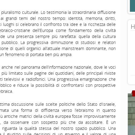
 pluralismo culturale. Lo testimonia la straordinaria diffusione
 ai grandi temi del nostro tempo: identità, memoria, diritti,
i luoghi si celebrano il confronto tra idee e la ricchezza delle
H
braico-cristiane dell’Europa come fondamento della civiltà
de una presenza sempre più rarefatta: quella della cultura
pubblico. La progressiva diminuzione di studiosi e relatori
one di quelli organici all’attuale mainstream dominante, non
 un fenomeno di portata ben più ampia.
anche nel panorama dell’informazione nazionale, dove le voci
ù limitato sulle pagine dei quotidiani, delle principali riviste
titi televisivi e radiofonici. Una progressiva emarginazione che
bblico e riduce la possibilità di confrontarsi con prospettive
ebraica.
ittima discussione sulle scelte politiche dello Stato d’Israele,
mata una forma di diffidenza verso l’ebraismo in quanto
iù antiche matrici della civiltà europea fosse improvvisamente
co, da osservare con sospetto più che da ascoltare. È un
riguarda la qualità stessa del nostro spazio pubblico. Una
l giudizio sulle decisioni di un governo e il valore di una