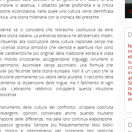
nzione si attenua, il dibattito perde profondità e la critica
zione essenzialista, nella quale una cultura viene identificata
itica, una storia millenaria con la cronaca del presente.
ente se si considera che l’ebraismo costituisce da oltre
D
a storia italiana. La presenza ebraica ha attraversato imperi,
ontribuendo alla costruzione della cultura nazionale senza mai
N
sua vicenda storica dimostra che identità e apertura non sono
m
le caratteristiche più originali della tradizione ebraica è stata
e
 il mondo circostante, accogliendone linguaggi, strumenti e
s
patrimonio. Assimilare senza assimilarsi: una formula che
c
urali più feconde della storia europea. Non è un caso che la
i
essione permanente sul valore della pluralità. Il racconto della
a
mente la dispersione delle lingue, ma il fallimento di ogni
S
n
luta. L’ebraismo rabbinico svilupperà questa intuizione
N
noscenza.
vi
monumento della cultura del confronto: un’opera costruita
i divergenti, opinioni conservate anche quando risultano
inazione delle differenze, ma dalla loro continua elaborazione.
D
spesso ignorata. Sempre più frequentemente testi biblici
o storico e interpretativo per sostenere tesi politiche