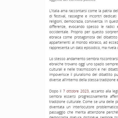
L’Italia ama raccontarsi come la patria del
di festival, rassegne e incontri dedicati
religioni, democrazia, convivenza. In quest
differenze, evocando spesso le radici e
occidentale. Proprio per questo sorpren
ebraica come protagonista del dibattito 
appartenenti al mondo ebraico, ad eccezi
rappresenta un dato episodico, ma rivela
Lo stesso andamento sembra riscontrarsi 
ebraiche trovano oggi uno spazio sempre pi
culturali e nelle trasmissioni e nei dibat
impoverisce il pluralismo del dibattito pu
diverse all’interno della stessa tradizione 
Dopo il
7 ottobre 2023
, accanto alla leg
sembra essersi progressivamente affer
tradizione culturale. Come se una delle p
diventata un interlocutore problemati
passaggio che merita attenzione perché 
democrazia matura distingue sempre tra i