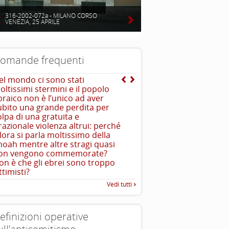
316-2002-072a - MILANO CORSO
VENEZIA, 25 APRILE
omande frequenti
el mondo ci sono stati
Che cos’è uno stereotip
oltissimi stermini e il popolo
Gli stereotipi sono l’
braico non è l’unico ad aver
caratteristiche preconfezio
ubito una grande perdita per
come tipiche, a una cate
olpa di una gratuita e
...
sociale, sono
rrazionale violenza altrui: perché
llora si parla moltissimo della
hoah mentre altre stragi quasi
on vengono commemorate?
on è che gli ebrei sono troppo
ttimisti?
Vedi tutti
efinizioni operative