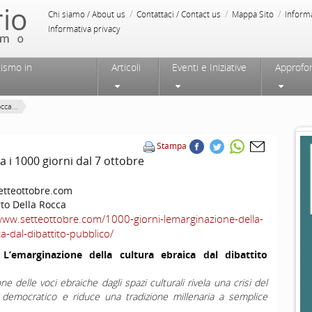
/
/
/
Chi siamo / About us
Contattaci / Contact us
Mappa Sito
Inform
Informativa privacy
tismo in
Articoli
Eventi e Iniziative
Approfo
cca...
Stampa
i 1000 giorni dal 7 ottobre
tteottobre.com
to Della Rocca
www.setteottobre.com/1000-giorni-lemarginazione-della-
a-dal-dibattito-pubblico/
 L’emarginazione della cultura ebraica dal dibattito
e delle voci ebraiche dagli spazi culturali rivela una crisi del
 democratico e riduce una tradizione millenaria a semplice